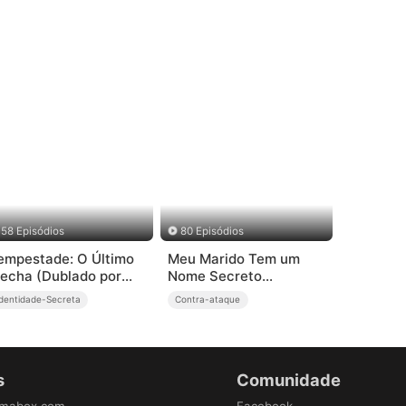
58 Episódios
80 Episódios
empestade: O Último
Meu Marido Tem um
echa (Dublado por
Nome Secreto
tores)
(Dublado)
Identidade-Secreta
Contra-ataque
s
Comunidade
amabox.com
Facebook