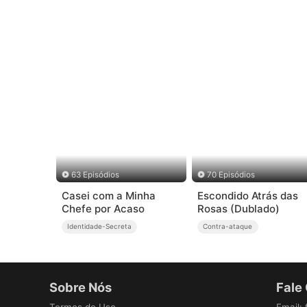
63 Episódios
70 Episódios
Casei com a Minha
Escondido Atrás das
Chefe por Acaso
Rosas (Dublado)
Identidade-Secreta
Contra-ataque
Sobre Nós
Fale
Termos de Uso
Email
: