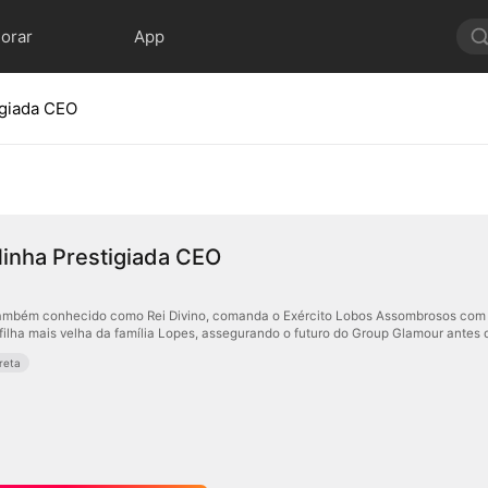
lorar
App
igiada CEO
inha Prestigiada CEO
 também conhecido como Rei Divino, comanda o Exército Lobos Assombrosos com m
filha mais velha da família Lopes, assegurando o futuro do Group Glamour antes 
reta