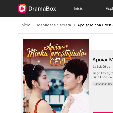
Início
Exp
Início
Identidade Secreta
Apoiar Minha Prest
Apoiar M
93
Episódios
Tiago Xavier,
Luna Lopes, a 
Identidade Sec