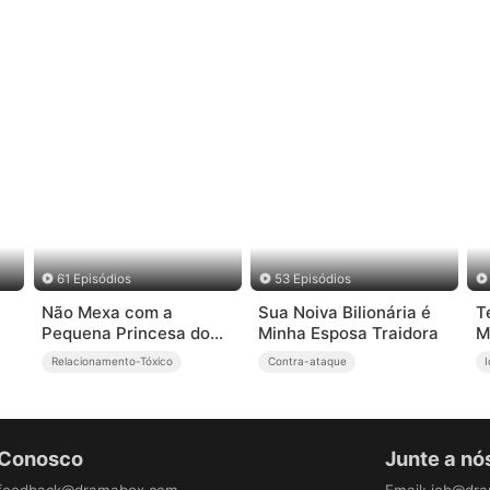
61 Episódios
53 Episódios
Não Mexa com a
Sua Noiva Bilionária é
T
Pequena Princesa do
Minha Esposa Traidora
M
Submundo(Dublado)
A
Relacionamento-Tóxico
Contra-ataque
 Conosco
Junte a nó
feedback@dramabox.com
Email
:
job@dr