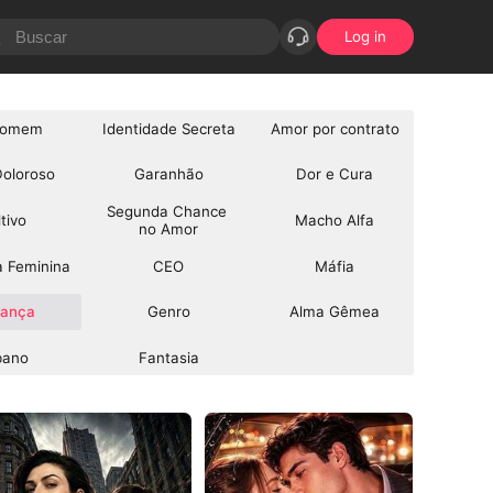
Log in
somem
Identidade Secreta
Amor por contrato
oloroso
Garanhão
Dor e Cura
Segunda Chance 
tivo
Macho Alfa
no Amor
a Feminina
CEO
Máfia
gança
Genro
Alma Gêmea
bano
Fantasia