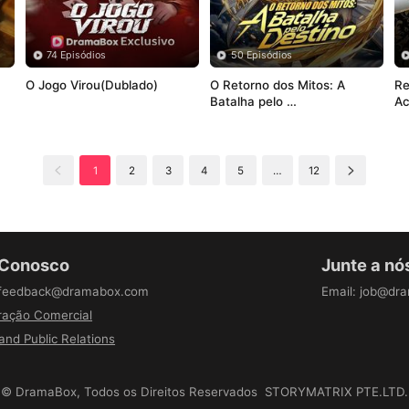
74 Episódios
50 Episódios
O Jogo Virou(Dublado)
O Retorno dos Mitos: A 
Re
Batalha pelo 
Ac
Destino(Dublado)
1
2
3
4
5
…
12
 Conosco
Junte a nó
feedback@dramabox.com
Email
:
job@dr
ação Comercial
and Public Relations
©
DramaBox
,
Todos os Direitos Reservados
STORYMATRIX PTE.LTD.