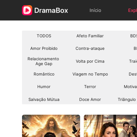
Início
Exp
TODOS
Afeto Familiar
BD
Amor Proibido
Contra-ataque
B
Relacionamento 
Volta por Cima
Tra
Age Gap
Romântico
Viagem no Tempo
Des
Humor
Terror
Motiva
Salvação Mútua
Doce Amor
Triângul