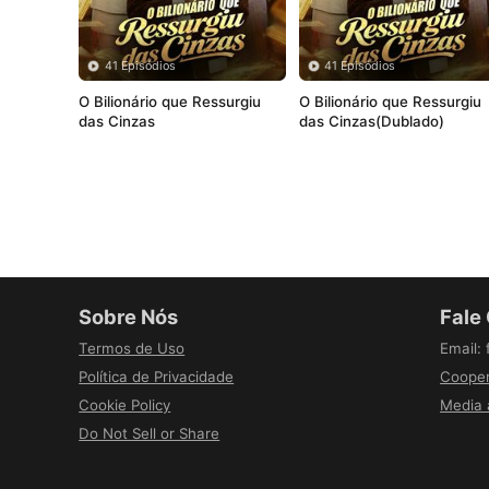
41 Episódios
41 Episódios
O Bilionário que Ressurgiu 
O Bilionário que Ressurgiu 
das Cinzas
das Cinzas(Dublado)
Sobre Nós
Fale
Termos de Uso
Email
:
Política de Privacidade
Cooper
Cookie Policy
Media 
Do Not Sell or Share