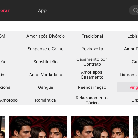
lorar
App
SM
Amor após Divórcio
Tradicional
Lobi
L
Suspense e Crime
Reviravolta
Amor D
Casamento por 
ição
Substituição
Cul
Contrato
Amor após 
tino
Amor Verdadeiro
Lideranç
Casamento
cional
Gangue
Reencarnação
Vin
Relacionamento 
o Amoroso
Romántica
Ur
Tóxico