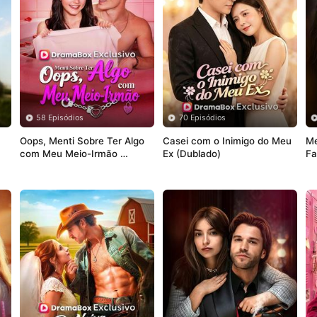
58 Episódios
70 Episódios
Oops, Menti Sobre Ter Algo 
Casei com o Inimigo do Meu 
Me
com Meu Meio-Irmão 
Ex (Dublado)
Fa
(Dublado)