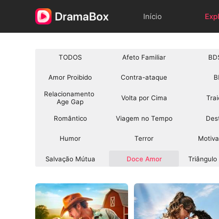
Início
Exp
TODOS
Afeto Familiar
BD
Amor Proibido
Contra-ataque
B
Relacionamento 
Volta por Cima
Tra
Age Gap
Romântico
Viagem no Tempo
Des
Humor
Terror
Motiva
Salvação Mútua
Doce Amor
Triângul