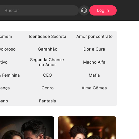
Log in
somem
Identidade Secreta
Amor por contrato
oloroso
Garanhão
Dor e Cura
Segunda Chance 
tivo
Macho Alfa
no Amor
a Feminina
CEO
Máfia
gança
Genro
Alma Gêmea
bano
Fantasia