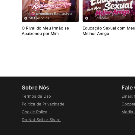
50 Episódios
58 Episódios
O Rival do Meu Irmão se 
Educação Sexual com Meu
Apaixonou por Mim
Melhor Amigo
Sobre Nós
Fale
Termos de Uso
Email
:
Política de Privacidade
Cooper
Cookie Policy
Media 
Do Not Sell or Share