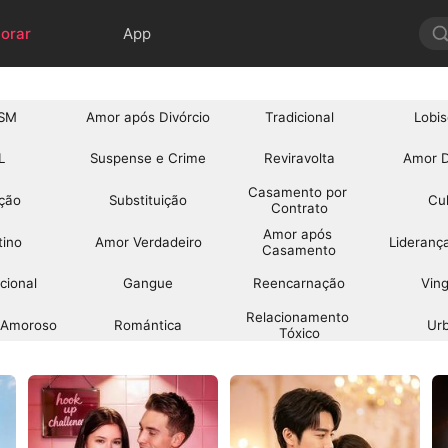
lorar
App
SM
Amor após Divórcio
Tradicional
Lobi
L
Suspense e Crime
Reviravolta
Amor D
Casamento por 
ição
Substituição
Cul
Contrato
Amor após 
tino
Amor Verdadeiro
Lideranç
Casamento
cional
Gangue
Reencarnação
Vin
Relacionamento 
o Amoroso
Romántica
Ur
Tóxico