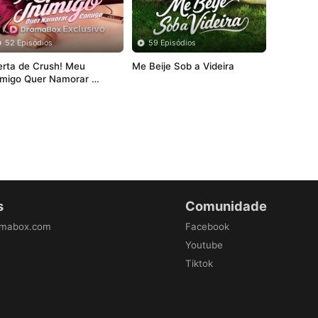
52 Episódios
59 Episódios
erta de Crush! Meu 
Me Beije Sob a Videira
imigo Quer Namorar 
omigo
s
Comunidade
amabox.com
Facebook
Youtube
Tiktok