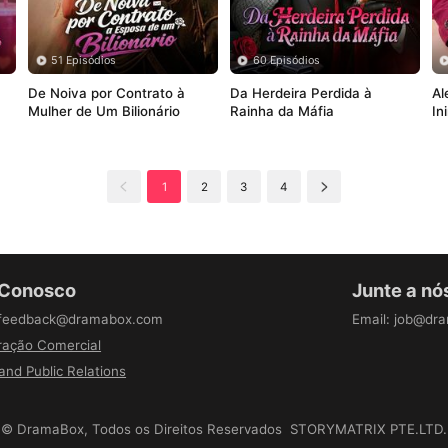
51 Episódios
60 Episódios
 
De Noiva por Contrato à 
Da Herdeira Perdida à 
Al
Mulher de Um Bilionário
Rainha da Máfia
In
C
1
2
3
4
 Conosco
Junte a nó
feedback@dramabox.com
Email
:
job@dr
ação Comercial
and Public Relations
©
DramaBox
,
Todos os Direitos Reservados
STORYMATRIX PTE.LTD.