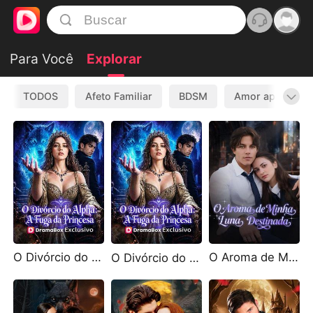
Para Você
Explorar
TODOS
Afeto Familiar
BDSM
Amor após Divó
O Divórcio do Alpha: A Fuga da Princesa
O Aroma de Minha Luna Destinada
O Divórcio do Alpha: A Fuga da Princesa（Dublado）