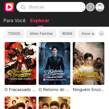
Para Você
Explorar
TODOS
Afeto Familiar
BDSM
Amor após Divó
O Fracassado que Despertou o Grande Sábio Celestial(Dublado)
O Retorno do Supremo: O Mundo em Choque(Dublado)
Ninguém Encosta na Mulher do Rei