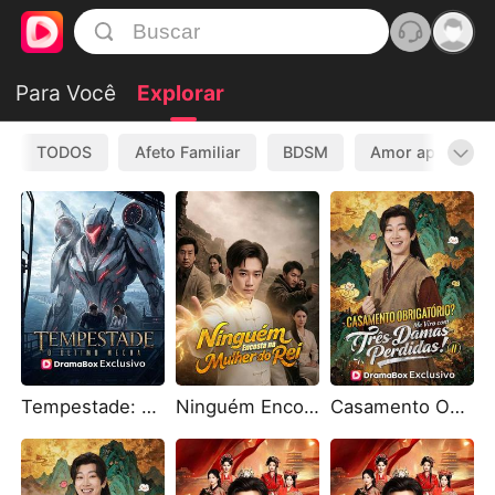
Para Você
Explorar
TODOS
Afeto Familiar
BDSM
Amor após Divó
Tempestade: O Último Mecha
Ninguém Encosta na Mulher do Rei
Casamento Obrigatório? Me Viro com Três Damas Perdidas! II (Dublado)