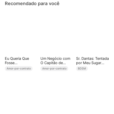
Recomendado para você
Eu Queria Que
Um Negócio com
Sr. Dantas: Tentada
Fosse
O Capitão de
por Meu Sugar
Você（Dublado）
Hóquei
Daddy
Amor-por-contrato
Amor-por-contrato
BDSM