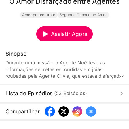
O Amor Disfarçado entre Agentes
Amor por contrato
Segunda Chance no Amor
Assistir Agora
Sinopse
Durante uma missão, o Agente Noé teve as
informações secretas escondidas em joias
roubadas pela Agente Olivia, que estava disfarçada
de acompanhante de luxo loira de olhos azuis. Os
dois também tiveram um caso de uma noite. Sete
Lista de Episódios
(
53
Episódios
)
anos depois, eles se reencontram sem se
reconhecerem. Se casam para manter seus
disfarces como agentes, mas acabam se
Compartilhar
:
apaixonando mais tarde. Eventualmente, Noé
descobre que Lúcia, a filha de sete anos de Olivia,
é, na verdade, sua filha biológica.