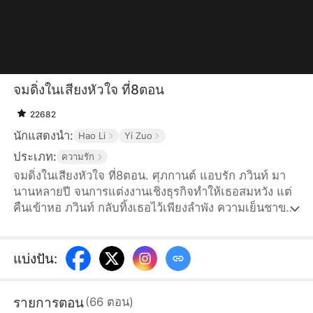
จมดิ่งในเสียงหัวใจ ที่8ตอน
22682
นักแสดงนำ:
Hao Li
Yi Zuo
ประเภท:
ความรัก
จมดิ่งในเสียงหัวใจ ที่8ตอน. ศุภกานต์ แอบรัก ภวินท์ มา
นานหลายปี จนการแต่งงานเชิงธุรกิจทำให้เธอสมหวัง แต่
คืนเข้าหอ ภวินท์ กลับทิ้งเธอไว้เพียงลำพัง ความเย็นชาของ
ชีวิตแต่งงาน 3 ปีทำให้เธอคิดจะหย่า เชื่อว่าภวินท์ยังรักคน
เก่าก่อนหย่า ทั้งสองกลับมีความสัมพันธ์กัน ทำให้ศุภกานต์
ได้ยินความในใจของเขา และรู้ว่าภวินท์รักเธออย่างร้อน
แบ่งปัน
:
แรง ทั้งสองจึงเข้าใจผิดกันมาตลอด
รายการตอน
(
66
ตอน
)