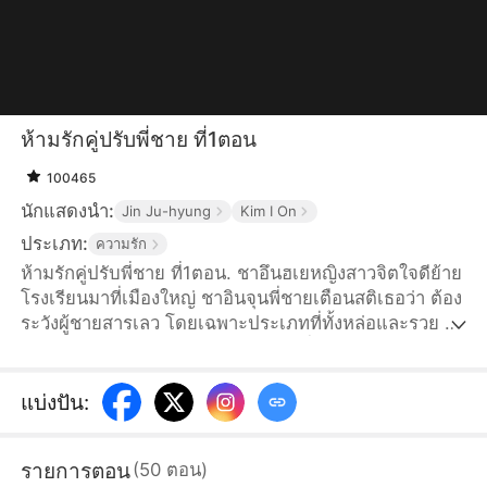
ห้ามรักคู่ปรับพี่ชาย ที่1ตอน
100465
นักแสดงนำ:
Jin Ju-hyung
Kim I On
ประเภท:
ความรัก
ห้ามรักคู่ปรับพี่ชาย ที่1ตอน. ชาอึนฮเยหญิงสาวจิตใจดีย้าย
โรงเรียนมาที่เมืองใหญ่ ชาอินจุนพี่ชายเตือนสติเธอว่า ต้อง
ระวังผู้ชายสารเลว โดยเฉพาะประเภทที่ทั้งหล่อและรวย ใน
ใจอึนฮเยรู้ดี กฎเหล็กข้อแรกหลังจากที่เธอบรรลุนิติภาวะ
คือ ห้ามข้องเกี่ยวกับพัคซองฮุนศัตรูคู่อาฆาตของพี่ชายเป็น
อันขาด หลังจากนั้นผ่านไป เดิมทีอึนฮเยมือใหม่หัดรักก็
แบ่งปัน
:
ต้านทานการล่อลวงทีละขั้น ๆ ของพัคซองฮุนไม่ไหวอยู่แล้ว
ส่วนพัคซองฮุนเองก็ประหลาดใจที่เธอ “ไม่หวั่นไหว” กับ
รายการตอน
(
50
ตอน
)
เสน่ห์ของตัวเองเช่นกัน