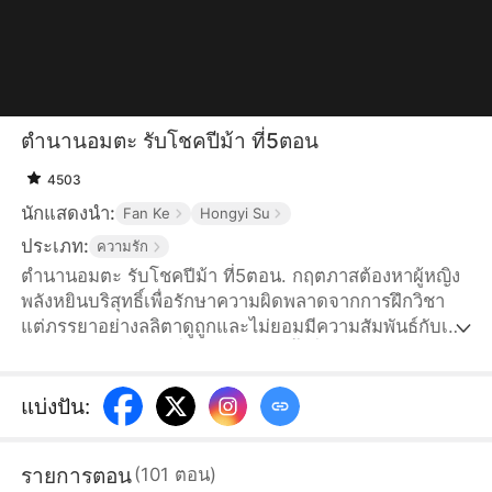
ตำนานอมตะ รับโชคปีม้า ที่5ตอน
4503
นักแสดงนำ:
Fan Ke
Hongyi Su
ประเภท:
ความรัก
ตำนานอมตะ รับโชคปีม้า ที่5ตอน. กฤตภาสต้องหาผู้หญิง
พลังหยินบริสุทธิ์เพื่อรักษาความผิดพลาดจากการฝึกวิชา
แต่ภรรยาอย่างลลิตาดูถูกและไม่ยอมมีความสัมพันธ์กับเขา
ตลอดสามปี จนกระทั่งเธอขอหย่าครั้งที่สามร้อย เขาจึง
ยอมเซ็นและแต่งงานใหม่กับศศิกานต์ ภายหลังลลิตาจึง
รู้ตัวว่ารักเขา แต่กฤตภาสได้ก้าวเดินต่อไปแล้ว ไม่หวน
แบ่งปัน
:
กลับมาอีก
รายการตอน
(
101
ตอน
)