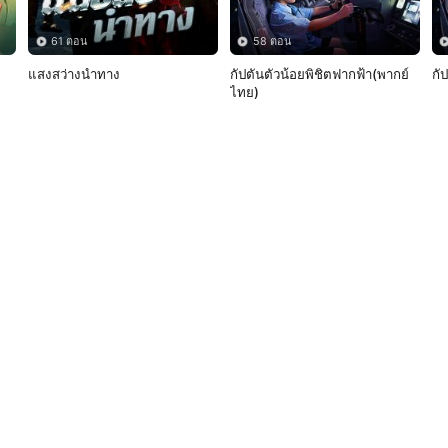
61 ตอน
58 ตอน
แสงสว่างนำทาง
กัปตันตัวน้อยพิชิตฟากฟ้า(พากย์
กั
ไทย) 