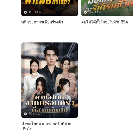
115 ตอน
147 ตอน
พลิกชะตามาเฟียสร้างตัว
ผมไม่ได้ตั้งใจจะรีเทิร์นชีวิต
70 ตอน
คำขอโทษจากครอบครัวที่สาย
เกินไป