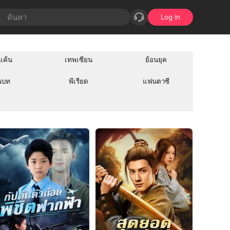
Log in
แค้น
เทพเซียน
ย้อนยุค
นบท
พีเรียด
แฟนตาซี