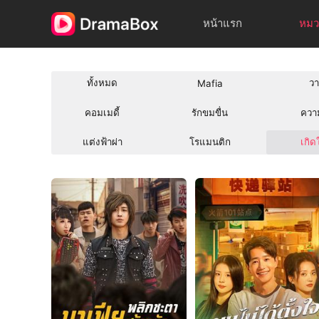
หน้าแรก
หมว
ทั้งหมด
ว
Mafia
คอมเมดี้
รักขมขื่น
ควา
แต่งฟ้าผ่า
โรแมนติก
เกิด