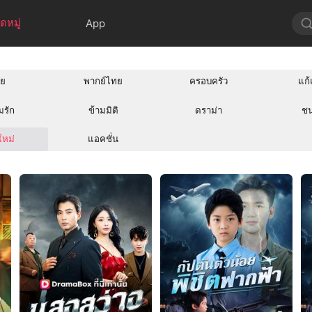
ดหมู่
App
าย
พากย์ไทย
ครอบครัว
แก้
มรัก
ข้ามมิติ
ดราม่า
ช
ใหม่
แอคชั่น