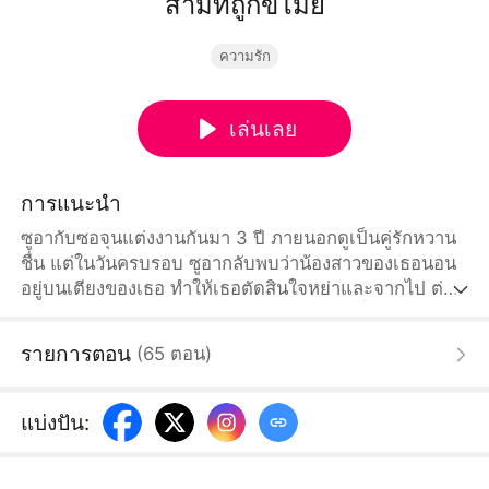
สามีที่ถูกขโมย
ความรัก
เล่นเลย
การแนะนำ
ซูอากับซอจุนแต่งงานกันมา 3 ปี ภายนอกดูเป็นคู่รักหวาน
ชื่น แต่ในวันครบรอบ ซูอากลับพบว่าน้องสาวของเธอนอน
อยู่บนเตียงของเธอ ทำให้เธอตัดสินใจหย่าและจากไป ต่อ
มาเธอกลับมาในฐานะประธานแมดลีย์กรุ๊ป เพื่อล้างแค้น
และทวงศักดิ์ศรี ระหว่างนั้นความเข้าใจผิดกับซอจุนค่อย ๆ
รายการตอน
(
65
ตอน
)
คลี่คลาย จนทั้งสองกลับมาเริ่มต้นใหม่อีกครั้ง ด้วยความรัก
ที่เท่าเทียม
แบ่งปัน
: