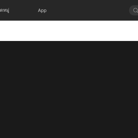
ดหมู่
App