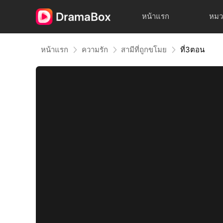
หน้าแรก
หมว
หน้าแรก
ความรัก
สามีที่ถูกขโมย
ที่3ตอน