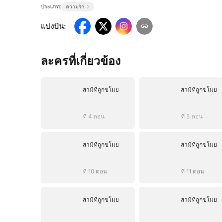
ประเภท:
ความรัก
แบ่งปัน
:
ละครที่เกี่ยวข้อง
สามีที่ถูกขโมย
สามีที่ถูกขโมย
ที่ 4 ตอน
ที่ 5 ตอน
สามีที่ถูกขโมย
สามีที่ถูกขโมย
ที่ 10 ตอน
ที่ 11 ตอน
สามีที่ถูกขโมย
สามีที่ถูกขโมย