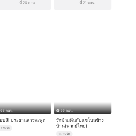
ที่ 20 ตอน
ที่ 21 ตอน
63 ตอน
56 ตอน
งียบสิ! ประธานสาวจะพูด
รักข้ามคืนกับแชโบลข้าง
บ้าน(พากย์ไทย)
ความรัก
ความรัก