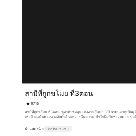
สามีที่ถูกขโมย ที่3ตอน
9715
สามีที่ถูกขโมย ที่3ตอน. ซูอากับซอจุนแต่งงานกันมา 3 ปี ภายนอกดูเป็
เพื่อล้างแค้นและทวงศักดิ์ศรี ระหว่างนั้นความเข้าใจผิดกับซอจุนค่อย ๆ คลี
นักแสดงนำ:
Han Bo-reum