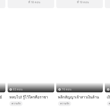
ที่ 18 ตอน
ที่ 19 ตอน
63 ตอน
76 ตอน
ย์
หลบไป! รู้ไว้ใครคือราชา
พลิกสัญญาเจ้าสาวเงินล้าน
เ
ความรัก
ความรัก