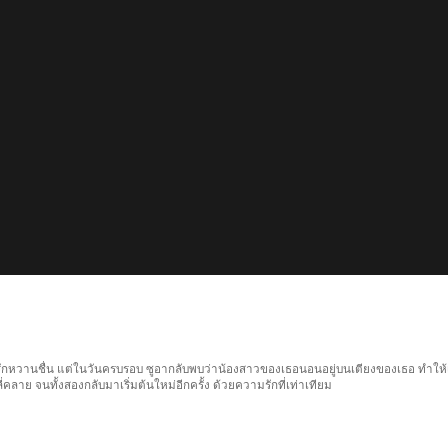
นคู่รักหวานชื่น แต่ในวันครบรอบ ซูอากลับพบว่าน้องสาวของเธอนอนอยู่บนเตียงของเธอ ท
่คลาย จนทั้งสองกลับมาเริ่มต้นใหม่อีกครั้ง ด้วยความรักที่เท่าเทียม