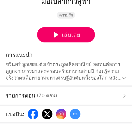
มือเปล่าก้าวสู่ฟ้า
ความรัก
เล่นเลย
การแนะนำ
ชวินทร์ ลูกเขยแต่งเข้าตระกูลเลิศพาณิชย์ อดทนต่อการ
ดูถูกจากภรรยาและครอบครัวมานานสามปี ก่อนรู้ความ
จริงว่าตนคือทายาทมหาเศรษฐีอันดับหนึ่งของโลก หลัง
หย่าเขาก่อตั้งบริษัทและประสบความสำเร็จอย่างรวดเร็ว
ขณะที่ตระกูลเลิศพาณิชย์ใกล้ล้มละลาย เมื่อความจริงถูก
รายการตอน
(
70
ตอน
)
เปิดเผย อดีตภรรยาก็สำนึกเสียใจ แต่ทุกอย่างสายเกินไป
แล้ว
แบ่งปัน
: