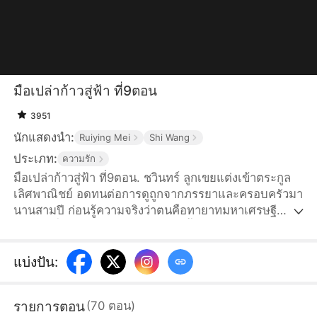
มือเปล่าก้าวสู่ฟ้า ที่9ตอน
3951
นักแสดงนำ:
Ruiying Mei
Shi Wang
ประเภท:
ความรัก
มือเปล่าก้าวสู่ฟ้า ที่9ตอน. ชวินทร์ ลูกเขยแต่งเข้าตระกูล
เลิศพาณิชย์ อดทนต่อการดูถูกจากภรรยาและครอบครัวมา
นานสามปี ก่อนรู้ความจริงว่าตนคือทายาทมหาเศรษฐี
อันดับหนึ่งของโลก หลังหย่าเขาก่อตั้งบริษัทและประสบ
ความสำเร็จอย่างรวดเร็ว ขณะที่ตระกูลเลิศพาณิชย์ใกล้ล้ม
ละลาย เมื่อความจริงถูกเปิดเผย อดีตภรรยาก็สำนึกเสียใจ
แบ่งปัน
:
แต่ทุกอย่างสายเกินไปแล้ว
รายการตอน
(
70
ตอน
)