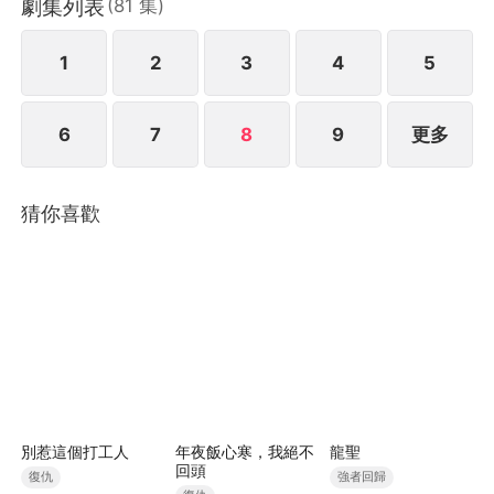
劇集列表
(
81
集
)
1
2
3
4
5
6
7
8
9
更多
猜你喜歡
別惹這個打工人
年夜飯心寒，我絕不
龍聖
回頭
復仇
強者回歸