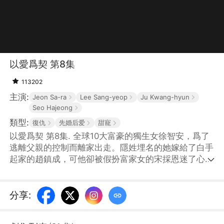
以愛爲契 第8集
113202
主演:
Jeon Sa-ra
Lee Sang-yeop
Ju Kwang-hyun
Seo Hajeong
類型:
復仇
先婚后爱
甜寵
以愛爲契 第8集. 全球10大富豪的獨生女徐智安，爲了
逃離父親的控制而離家出走。隱姓埋名的她嫁給了白手
起家的趙鎮成，可他卻被假扮富家女的宋採恩迷了心
竅，提出了離婚，拋棄了真正的大小姐。徐智安一怒之
下，與路邊偶遇的金賢宇達成了契約婚姻，金賢宇也藉
此逃過了商業聯姻。兩個討厭用金錢衡量一切的理想主
分享
:
義者，因爲一紙契約而走到一起，卻在彼此身上看到了
自己，不可抗拒地墜入了愛河。