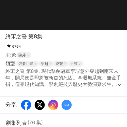
終宋之誓 第8集
6764
主演:
陳外
類型:
強者回歸
穿越
逆襲
古裝
終宋之誓 第8集. 現代擊劍冠軍李瑕意外穿越到南宋末
年，開局便是即將被斬首的死囚。李瑕無系統、無金手
指，僅靠現代知識、擊劍絕技與歷史大勢洞察求生。他
抓住朝廷從死囚中挑選密探北上執行絕密任務的機會，
憑藉狠辣手段與精妙劍術，擊敗對手，頂替密探名額，
踏上九死一生的征途。
分享
:
劇集列表
(
76
集
)