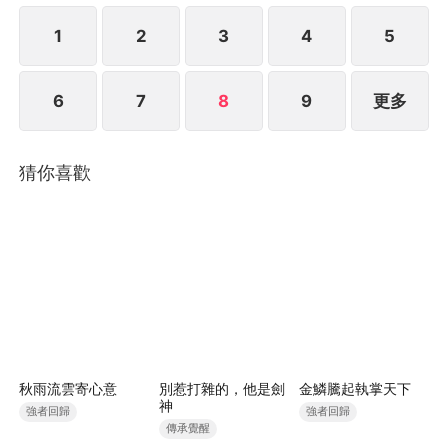
1
2
3
4
5
6
7
8
9
更多
猜你喜歡
秋雨流雲寄心意
別惹打雜的，他是劍
金鱗騰起執掌天下
神
強者回歸
強者回歸
傳承覺醒