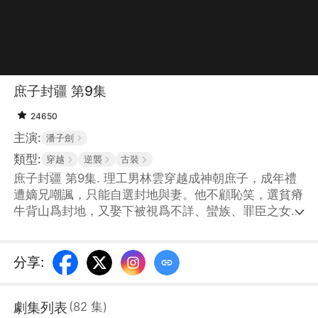
庶子封疆 第9集
24650
主演:
潘子劍
類型:
穿越
逆襲
古裝
庶子封疆 第9集. 理工男林雲穿越成神朝庶子，成年禮
遭嫡兄嘲諷，只能自選封地與妻。他不顧恥笑，選貧瘠
牛背山爲封地，又娶下被視爲不詳、蠻族、罪臣之女的
無月、烏娜、葉婉清，揹負鉅債立誓三年還清。到封地
後，他用現代理工知識破局：制火藥剿匪、挖鐵礦、造
香水賺金，收服民心組建私軍。嫡兄林軒屢次陷害刁
分享
:
難，林雲憑科學知識造降雨彈解大旱絕境，三女也各展
所長輔佐。他從受欺庶子逆襲成受擁戴的領主，憑現代
劇集列表
(
82
集
)
智慧步步崛起，亂世博弈纔剛拉開序幕。