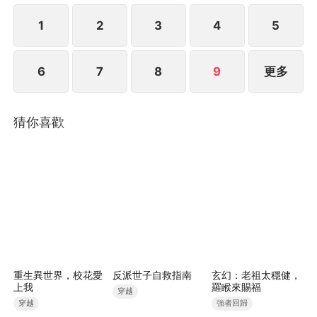
1
2
3
4
5
6
7
8
9
更多
猜你喜歡
重生異世界，校花愛
反派世子自救指南
玄幻：老祖太穩健，
上我
羅睺來賜福
穿越
穿越
強者回歸