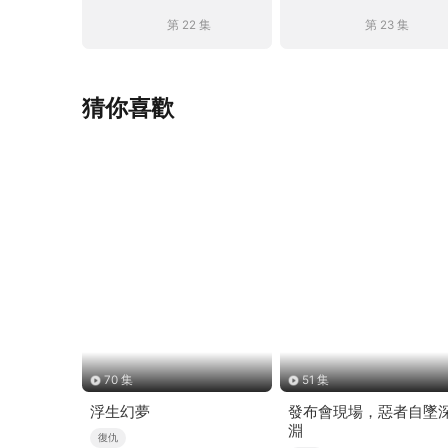
第 22 集
第 23 集
猜你喜歡
70 集
51 集
浮生幻夢
發布會現場，惡者自墜
淵
復仇