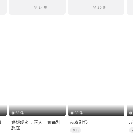
第 24 集
第 25 集
67 集
82 集
深
媽媽歸來，惡人一個都別
枕春辭恨
想逃
復仇