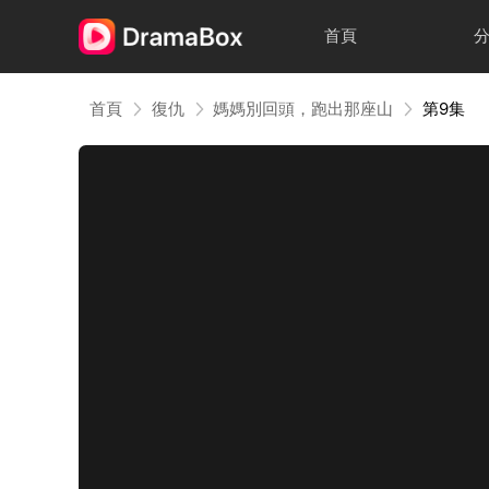
首頁
首頁
復仇
媽媽別回頭，跑出那座山
第9集