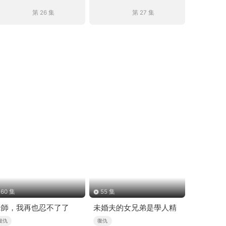
第 26 集
第 27 集
60 集
55 集
老師，我再也忍不了了
未婚夫的女兄弟是學人精
復仇
復仇