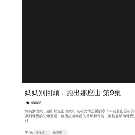
媽媽別回頭，跑出那座山 第9集
48006
媽媽別回頭，跑出那座山 第9集. 名校女博士鬱婉寧十年前赴山區
識到母親的悲慘遭遇，她用超越年齡的勇氣和智慧，策劃並幫助母親
村。
主演:
傅漢源
李雪瑩