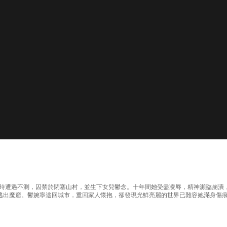
研究時遭遇不測，囚禁於閉塞山村，並生下女兒鬱念。十年間她受盡凌辱，精神瀕臨崩
逃出魔窟。鬱婉寧逃回城市，重回家人懷抱，卻發現光鮮亮麗的世界已難容她滿身傷