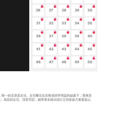
26
27
28
29
30
31
32
33
34
35
36
37
38
39
40
41
42
43
44
45
46
47
48
49
50
潰，唯一的支撐是女兒。女兒鬱念在支教老師李明蕊的啟蒙下，逐漸意
痕。為找回女兒、清算罪惡，她帶著未婚夫陸行之與家族力量重返山