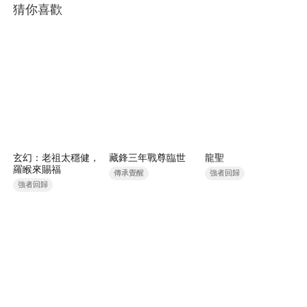
猜你喜歡
玄幻：老祖太穩健，
藏鋒三年戰尊臨世
龍聖
羅睺來賜福
傳承覺醒
強者回歸
強者回歸