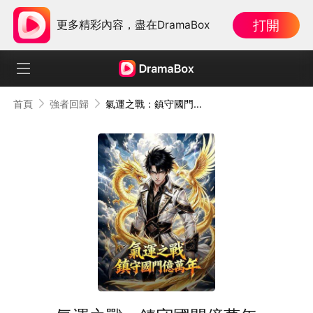
打開
更多精彩內容，盡在DramaBox
首頁
強者回歸
氣運之戰：鎮守國門億萬年