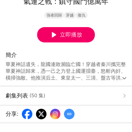
氣運之戰：鎮守國門億萬年
強者回歸
穿越
復仇
立即播放
簡介
華夏神話遺失，龍國連敗瀕臨亡國！穿越者秦川攜完整
華夏神話歸來，憑一己之力登上國運擂臺，怒斬內奸、
橫掃強敵。他推演后土、東皇太一、三清、盤古等洪荒
諸神，一路碾壓扶桑、覆滅天竺，以一敵八硬撼西方諸
神聯軍，凝聚華夏萬神之力登臨天帝之位。犯我龍國
劇集列表
(
50
集
)
者，諸神共誅！從此龍國屹立萬界，諸神鎮守國門億萬
年！
分享
: