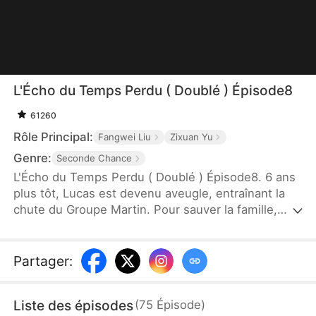
L'Écho du Temps Perdu ( Doublé ) Épisode8
61260
Rôle Principal:
Fangwei Liu
Zixuan Yu
Genre:
Seconde Chance
L'Écho du Temps Perdu ( Doublé ) Épisode8. 6 ans
plus tôt, Lucas est devenu aveugle, entraînant la
chute du Groupe Martin. Pour sauver la famille,
Chloé a supplié Emma de donner ses cornées.
Emma a accepté, puis a failli mourir d'une
hémorragie après l'opération. Tous l'ont crue
Partager
:
morte. 6 ans plus tard, ils se sont retrouvés sans
se reconnaître. À cause du chien perdu, Lucas a
Liste des épisodes
(
75
Épisode
)
blessé Claire, sans savoir qu'elle était sa fille.