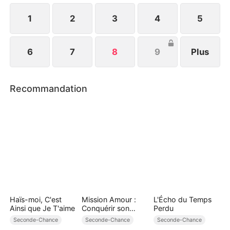
Quand il a compris la vérité, il était trop tard,
condamné au regret.
1
2
3
4
5
6
7
8
9
Plus
Recommandation
Haïs-moi, C'est
Mission Amour :
L'Écho du Temps
Ainsi que Je T'aime
Conquérir son
Perdu
Cœur
Seconde-Chance
Seconde-Chance
Seconde-Chance