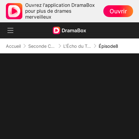
Ouvrez l'application DramaBox
Ouvrir
pour plus de drames
merveilleux
Accueil
Seconde Chance
L'Écho du Temps Perdu ( Doublé )
Épisode8