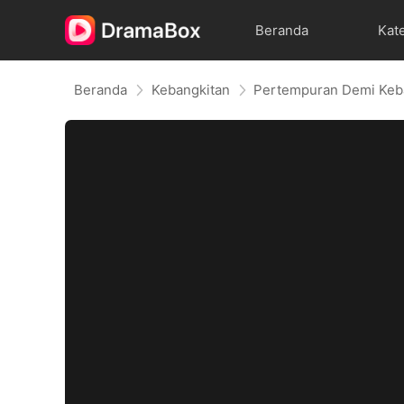
Beranda
Kat
Beranda
Kebangkitan
Pertempuran Demi Keb