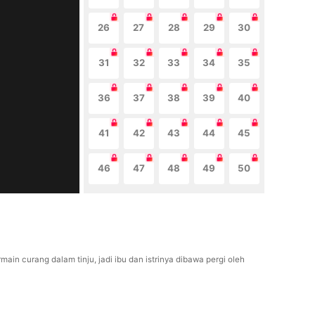
26
27
28
29
30
31
32
33
34
35
36
37
38
39
40
41
42
43
44
45
46
47
48
49
50
in curang dalam tinju, jadi ibu dan istrinya dibawa pergi oleh