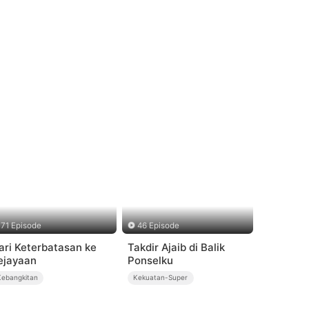
71 Episode
46 Episode
ari Keterbatasan ke
Takdir Ajaib di Balik
ejayaan
Ponselku
Kebangkitan
Kekuatan-Super