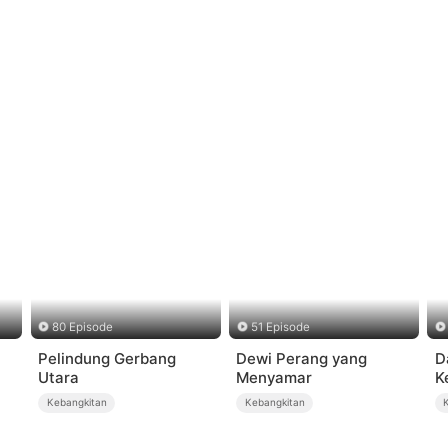
80 Episode
51 Episode
Pelindung Gerbang
Dewi Perang yang
D
Utara
Menyamar
K
Kebangkitan
Kebangkitan