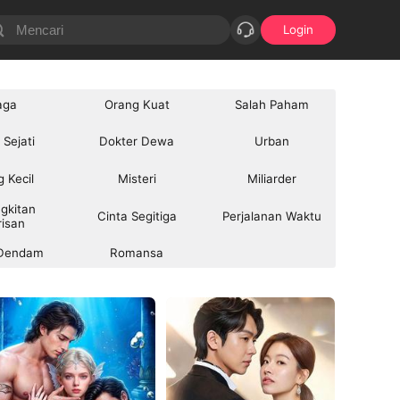
Login
aga
Orang Kuat
Salah Paham
 Sejati
Dokter Dewa
Urban
 Kecil
Misteri
Miliarder
gkitan 
Cinta Segitiga
Perjalanan Waktu
isan
 Dendam
Romansa