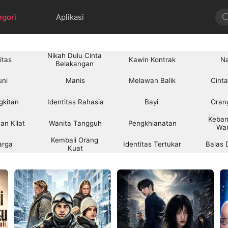
egori
Aplikasi
Nikah Dulu Cinta 
itas
Kawin Kontrak
N
Belakangan 
uni
Manis
Melawan Balik
Cinta
gkitan
Identitas Rahasia
Bayi 
Orang
Keban
an Kilat
Wanita Tangguh
Pengkhianatan
War
Kembali Orang 
arga
Identitas Tertukar
Balas
Kuat