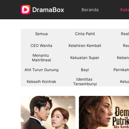
Beranda
Kat
Semua
Cinta Pahit
Real
CEO Wanita
Kelahiran Kembali
Re
Menantu 
Kekuatan Super
Keban
Matrilineal
Ahli Turun Gunung
Bayi
Pernikah
Identitas 
Kekasih Kontrak
Kelu
Tersembunyi