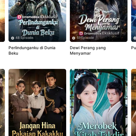
48 Episode
51 Episode
Perlindunganku di Dunia 
Dewi Perang yang 
Pu
Beku
Menyamar