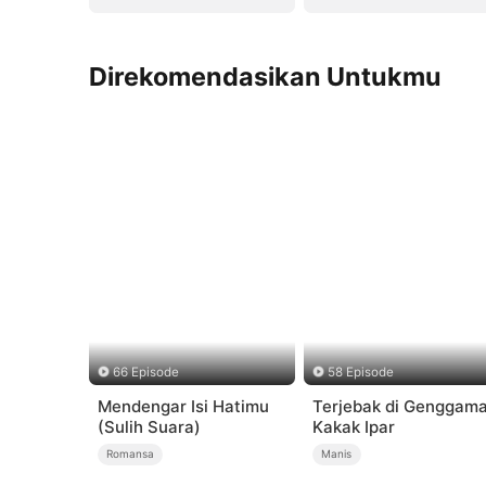
Direkomendasikan Untukmu
66 Episode
58 Episode
Mendengar Isi Hatimu
Terjebak di Genggam
(Sulih Suara)
Kakak Ipar
Romansa
Manis