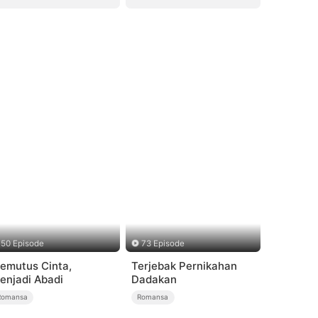
50 Episode
73 Episode
emutus Cinta,
Terjebak Pernikahan
enjadi Abadi
Dadakan
Romansa
Romansa