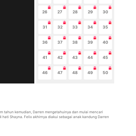
26
27
28
29
30
31
32
33
34
35
36
37
38
39
40
41
42
43
44
45
46
47
48
49
50
nam tahun kemudian, Darren mengetahuinya dan mulai mencari
 hati Shayna. Felix akhirnya diakui sebagai anak kandung Darren