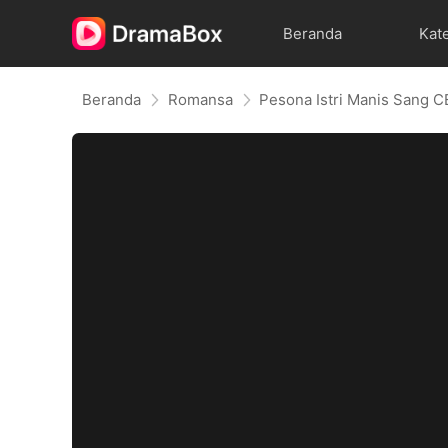
Beranda
Kat
Beranda
Romansa
Pesona Istri Manis Sang 