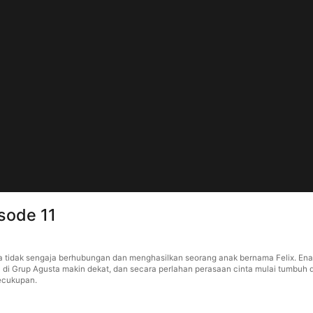
sode 11
ara tidak sengaja berhubungan dan menghasilkan seorang anak bernama Felix. E
di Grup Agusta makin dekat, dan secara perlahan perasaan cinta mulai tumbuh di
kecukupan.