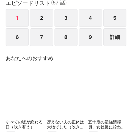
エピソードリスト
(
57
話
)
る。しかし偶然の事故で、駐車トラブルを巡るイ・ミ
ンジュとの揉み合いの末、ハリー・ウィンストンのネ
ックレスが破損。激怒したチェ・ヨンウンは、イ・ミ
1
2
3
4
5
ンジュを学生時代のおとなしい優等生だと思い込んだ
まま、彼女の本当の正体に気づかない。自分を「すで
6
7
8
9
詳細
に財閥家に足を踏み入れた男」だと勘違いした彼は、
イ・ミンジュの身分を知らぬまま取り返しのつかない
選択をしてしまい、その行いはやがて一生後悔する結
果へとつながっていく。
あなたへのおすすめ
すべての嘘が終わる
冴えない夫の正体は
五十歳の最強清掃
日（吹き替え）
大物でした（吹き替
員、女社長に拾われ
え）
ました（吹き替え）