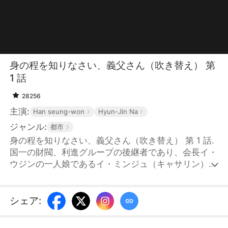
身の程を知りなさい、義父さん（吹き替え） 第
1 話
28256
主演:
Han seung-won
Hyun-Jin Na
ジャンル:
都市
身の程を知りなさい、義父さん（吹き替え） 第 1 話.
国一の財閥、利進グループの後継者であり、会長イ・
ウジンの一人娘であるイ・ミンジュ（キャサリン）
は、海外留学を終え帰国する。利進グループの秘書室
長であり、イ・ウジンの恋人でもあるチェ・ヨンウン
は、キャサリンに認められ財閥家の婿として迎え入れ
シェア
:
られるため、ハリー・ウィンストンのネックレスを歓
迎の贈り物として用意し、彼女の歓心を買おうとす