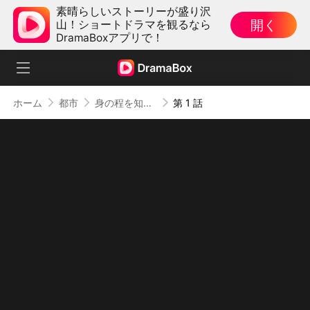
素晴らしいストーリーが盛り沢
開く
山！ショートドラマを観るなら
DramaBoxアプリで！
ホーム
都市
身の程を知りなさい、義父さん（吹き替え）
第 1 話