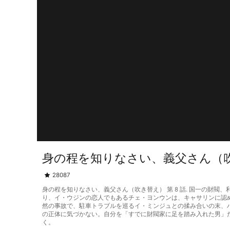
身の程を知りなさい、義父さん（吹き
28087
身の程を知りなさい、義父さん（吹き替え） 第 8 話. 国一の
り、イ・ウジンの恋人でもあるチェ・ヨンウンは、キャサリンに認
然の事故で、駐車トラブルを巡るイ・ミンジュとの揉み合いの末、
の正体に気づかない。自分を「すでに財閥家に足を踏み入れた男」
く。