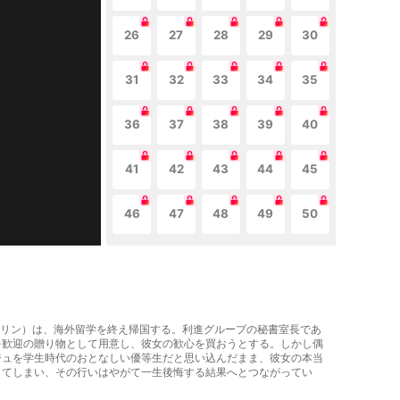
26
27
28
29
30
31
32
33
34
35
36
37
38
39
40
41
42
43
44
45
46
47
48
49
50
ャサリン）は、海外留学を終え帰国する。利進グループの秘書室長であ
を歓迎の贈り物として用意し、彼女の歓心を買おうとする。しかし偶
ジュを学生時代のおとなしい優等生だと思い込んだまま、彼女の本当
してしまい、その行いはやがて一生後悔する結果へとつながってい