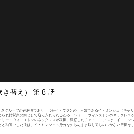
替え） 第 8 話
財閥、利進グループの後継者であり、会長イ・ウジンの一人娘であるイ・ミンジュ（キ
められ財閥家の婿として迎え入れられるため、ハリー・ウィンストンのネックレス
ハリー・ウィンストンのネックレスが破損。激怒したチェ・ヨンウンは、イ・ミン
だと勘違いした彼は、イ・ミンジュの身分を知らぬまま取り返しのつかない選択を