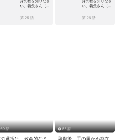
身の程を知りなさ
身の程を知りなさ
い、義父さん（吹
い、義父さん（吹
き替え）
き替え）
第 25 話
第 26 話
60 話
55 話
君の選択は、致命的なミ
辞職後、手の届かぬ存在