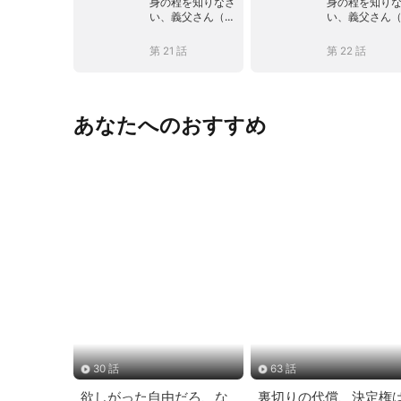
身の程を知りなさ
身の程を知り
い、義父さん（吹
い、義父さん
き替え）
き替え）
第 21 話
第 22 話
あなたへのおすすめ
30 話
63 話
欲しがった自由だろ、な
裏切りの代償、決定権