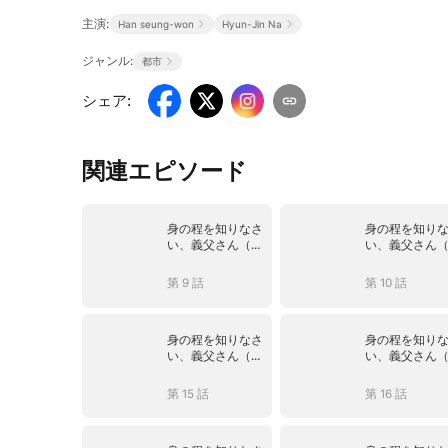
主演:
Han seung-won
Hyun-Jin Na
ジャンル:
都市
シェア
:
関連エピソード
身の程を知りなさ
身の程を知り
い、義父さん（吹
い、義父さん
き替え）
き替え）
第 9 話
第 10 話
身の程を知りなさ
身の程を知り
い、義父さん（吹
い、義父さん
き替え）
き替え）
第 15 話
第 16 話