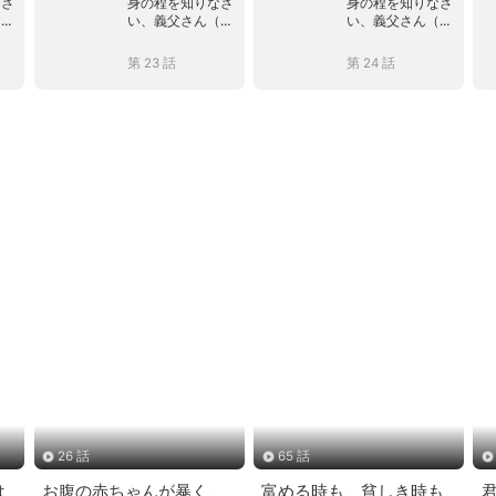
なさ
身の程を知りなさ
身の程を知りなさ
（吹
い、義父さん（吹
い、義父さん（吹
き替え）
き替え）
第 23 話
第 24 話
26 話
65 話
は
お腹の赤ちゃんが暴く、
富める時も、貧しき時も