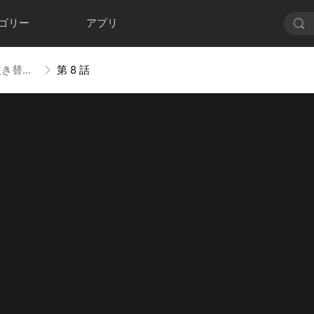
ゴリー
アプリ
身の程を知りなさい、義父さん（吹き替え）
第 8 話