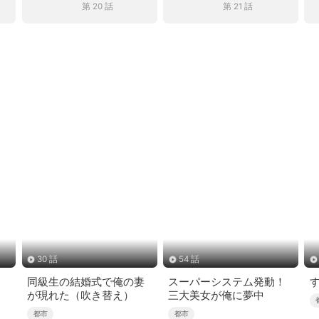
第 20 話
第 21 話
30 話
54 話
同級生の結婚式で俺の妻
スーパーシステム発動！
が現れた（吹き替え）
三大美女が俺に夢中
都市
都市