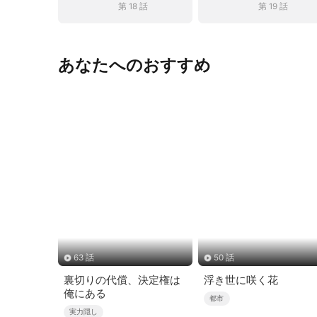
第 18 話
第 19 話
あなたへのおすすめ
63 話
50 話
裏切りの代償、決定権は
浮き世に咲く花
俺にある
都市
実力隠し