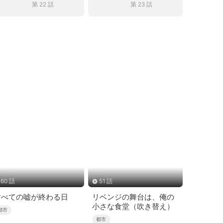
第 22 話
第 23 話
60 話
51 話
すべての嘘が終わる日
リベンジの舞台は、俺の
小さな食堂（吹き替え）
都市
都市