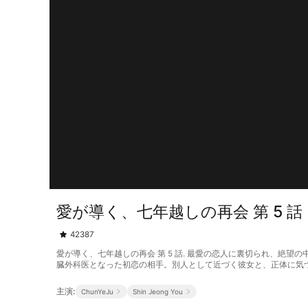
愛が導く、七年越しの再会 第 5 話
42387
愛が導く、七年越しの再会 第 5 話. 最愛の恋人に裏切られ、
臓外科医となった初恋の相手。別人として近づく彼女と、正体に気
主演:
ChunYeJu
Shin Jeong You