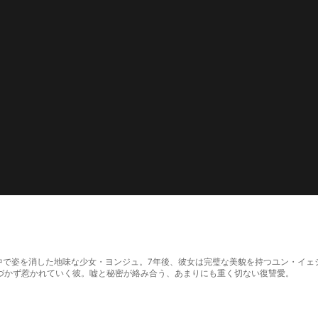
絶望の中で姿を消した地味な少女・ヨンジュ。7年後、彼女は完璧な美貌を持つユン・イ
づかず惹かれていく彼。嘘と秘密が絡み合う、あまりにも重く切ない復讐愛。