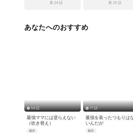
第 24 話
第 25 話
あなたへのおすすめ
54 話
71 話
最強ママには逆らえない
最強を装ったつもりは
（吹き替え）
いんだが
都市
都市