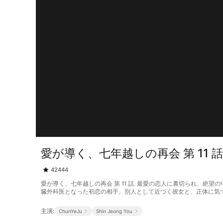
愛が導く、七年越しの再会 第 11 
42444
愛が導く、七年越しの再会 第 11 話. 最愛の恋人に裏切られ、
臓外科医となった初恋の相手。別人として近づく彼女と、正体に気
主演:
ChunYeJu
Shin Jeong You