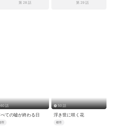
第 28 話
第 29 話
60 話
50 話
すべての嘘が終わる日
浮き世に咲く花
都市
都市