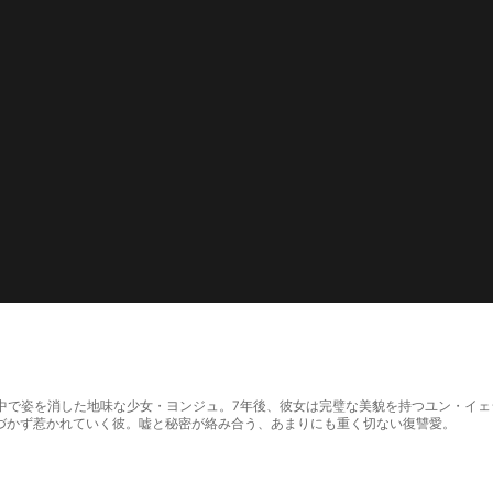
話
絶望の中で姿を消した地味な少女・ヨンジュ。7年後、彼女は完璧な美貌を持つユン・
づかず惹かれていく彼。嘘と秘密が絡み合う、あまりにも重く切ない復讐愛。