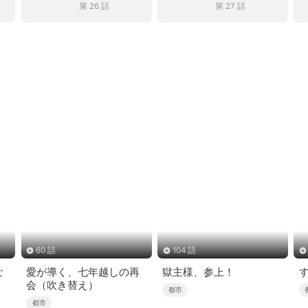
第 26 話
第 27 話
60 話
104 話
な
愛が導く、七年越しの再
獄主様、参上！
会（吹き替え）
都市
都市