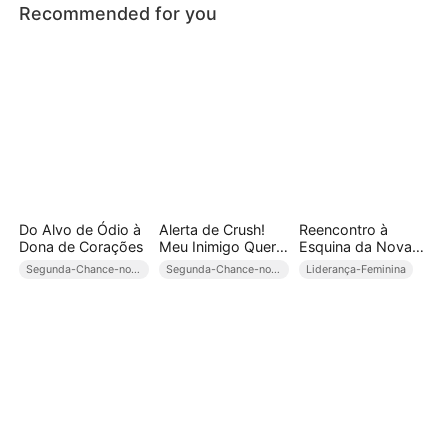
Recommended for you
Do Alvo de Ódio à
Alerta de Crush!
Reencontro à
Dona de Corações
Meu Inimigo Quer
Esquina da Nova
Namorar Comigo
Vida (Dublado)
Segunda-Chance-no-Amor
Segunda-Chance-no-Amor
Liderança-Feminina