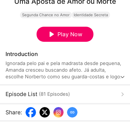
Uma Aposta de Amor ou Morte
Segunda Chance no Amor
Identidade Secreta
Play Now
Introduction
Ignorada pelo pai e pela madrasta desde pequena,
Amanda cresceu buscando afeto. Já adulta,
escolhe Norberto como seu guarda-costas e logo
se apaixona, investindo tudo nele. Mas ele parece
imune. Até que Amanda descobre: ele está ali pela
Episode List
(
81
Episodes
)
sua meia-irmã. Ferida, Amanda decide se casar
com Teodoro, um herdeiro em estado vegetativo.
Quando Norberto percebe que amava a pessoa
Share
:
errada, já é tarde demais.