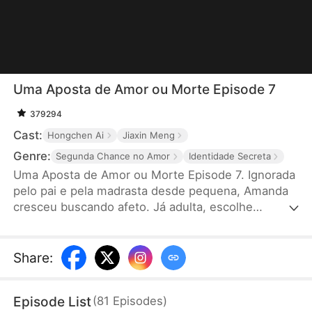
Uma Aposta de Amor ou Morte Episode 7
379294
Cast:
Hongchen Ai
Jiaxin Meng
Genre:
Segunda Chance no Amor
Identidade Secreta
Uma Aposta de Amor ou Morte Episode 7. Ignorada
pelo pai e pela madrasta desde pequena, Amanda
cresceu buscando afeto. Já adulta, escolhe
Norberto como seu guarda-costas e logo se
apaixona, investindo tudo nele. Mas ele parece
imune. Até que Amanda descobre: ele está ali pela
Share
:
sua meia-irmã. Ferida, Amanda decide se casar
com Teodoro, um herdeiro em estado vegetativo.
Episode List
(
81
Episodes
)
Quando Norberto percebe que amava a pessoa