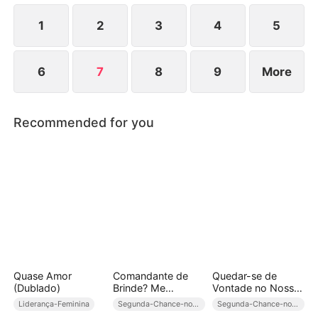
errada, já é tarde demais.
1
2
3
4
5
6
7
8
9
More
Recommended for you
Quase Amor
Comandante de
Quedar-se de
(Dublado)
Brinde? Me
Vontade no Nosso
divorciei e Ele Me
Carma (Dublado)
Liderança-Feminina
Segunda-Chance-no-Amor
Segunda-Chance-no-Amor
Pede de Volta!