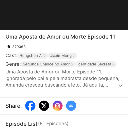
Uma Aposta de Amor ou Morte Episode 11
379363
Cast:
Hongchen Ai
Jiaxin Meng
Genre:
Segunda Chance no Amor
Identidade Secreta
Uma Aposta de Amor ou Morte Episode 11.
Ignorada pelo pai e pela madrasta desde pequena,
Amanda cresceu buscando afeto. Já adulta,
escolhe Norberto como seu guarda-costas e logo
se apaixona, investindo tudo nele. Mas ele parece
imune. Até que Amanda descobre: ele está ali pela
Share
:
sua meia-irmã. Ferida, Amanda decide se casar
com Teodoro, um herdeiro em estado vegetativo.
Episode List
(
81
Episodes
)
Quando Norberto percebe que amava a pessoa