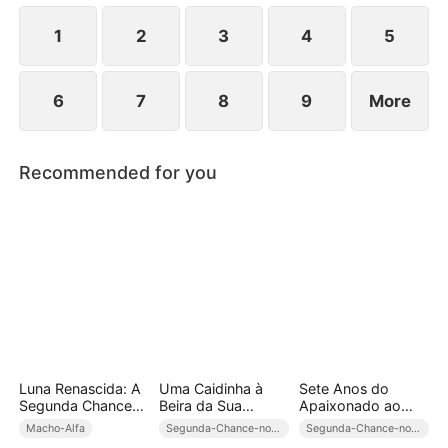
errada, já é tarde demais.
1
2
3
4
5
6
7
8
9
More
Recommended for you
Luna Renascida: A
Uma Caidinha à
Sete Anos do
Segunda Chance
Beira da Sua
Apaixonado ao
do Alfa
Doçura
Abusado (Dublado)
Macho-Alfa
Segunda-Chance-no-Amor
Segunda-Chance-no-Amor