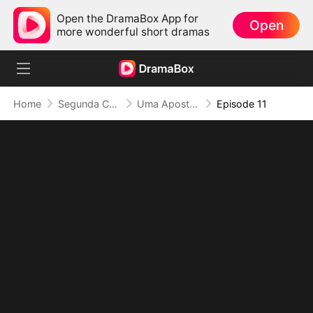
Open the DramaBox App for
Open
more wonderful short dramas
Home
Segunda Chance no Amor
Uma Aposta de Amor ou Morte
Episode 11