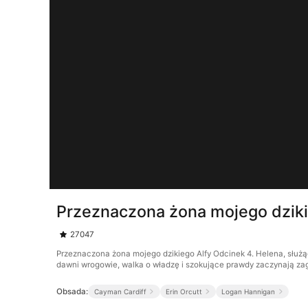
Przeznaczona żona mojego dziki
27047
Przeznaczona żona mojego dzikiego Alfy Odcinek 4. Helena, służą
dawni wrogowie, walka o władzę i szokujące prawdy zaczynają zag
Obsada:
Cayman Cardiff
Erin Orcutt
Logan Hannigan