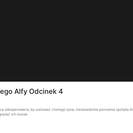
ego Alfy Odcinek 4
ca zdesperowana, by uratować chorego syna, nieświadomie ponownie spotyka Alfę,
rażać ich losowi.