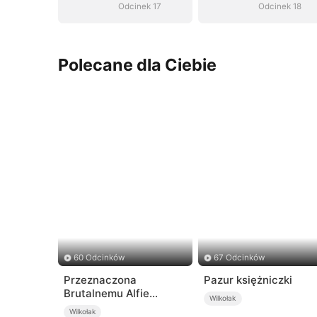
Odcinek 17
Odcinek 18
Polecane dla Ciebie
60 Odcinków
67 Odcinków
Przeznaczona
Pazur księżniczki
Brutalnemu Alfie
Wilkołak
(Dubbing)
Wilkołak