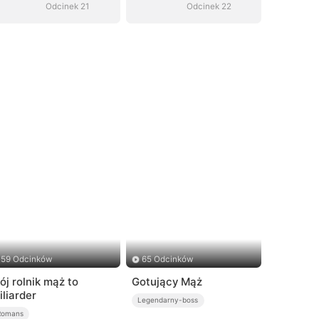
Odcinek 21
Odcinek 22
59 Odcinków
65 Odcinków
ój rolnik mąż to
Gotujący Mąż
iliarder
Legendarny-boss
Romans