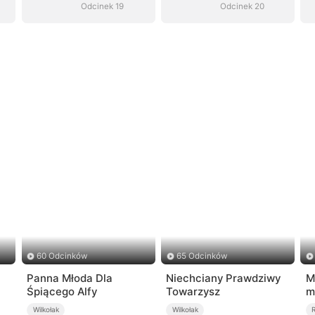
Odcinek 19
Odcinek 20
60 Odcinków
65 Odcinków
Panna Młoda Dla
Niechciany Prawdziwy
M
Śpiącego Alfy
Towarzysz
m
Wilkołak
Wilkołak