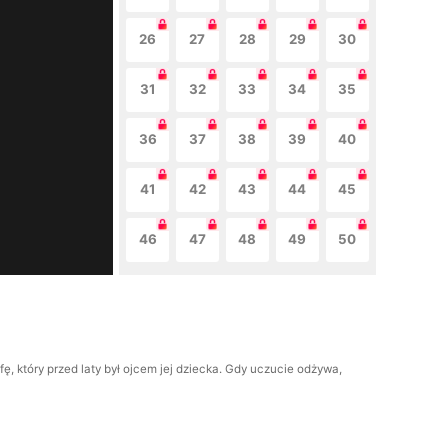
26
27
28
29
30
31
32
33
34
35
36
37
38
39
40
41
42
43
44
45
46
47
48
49
50
 który przed laty był ojcem jej dziecka. Gdy uczucie odżywa,