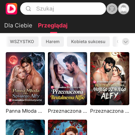
Dla Ciebie
Przeglądaj
WSZYSTKO
Harem
Kobieta sukcesu
Odrodze
Panna Młoda Dla Śpiącego Alfy
Przeznaczona Brutalnemu Alfie (Dubbing)
Przeznaczona żona mojego dzikiego Alfy