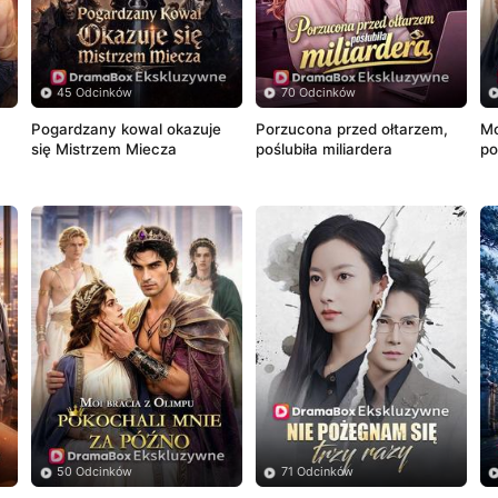
45 Odcinków
70 Odcinków
Pogardzany kowal okazuje 
Porzucona przed ołtarzem, 
Mo
się Mistrzem Miecza
poślubiła miliardera
po
pó
50 Odcinków
71 Odcinków