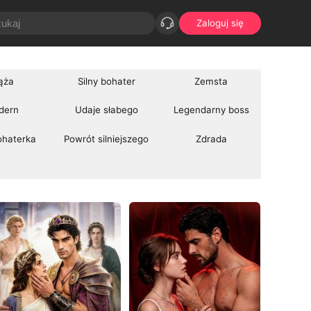
Zaloguj się
ąża
Silny bohater
Zemsta
dern
Udaje słabego
Legendarny boss
ohaterka
Powrót silniejszego
Zdrada