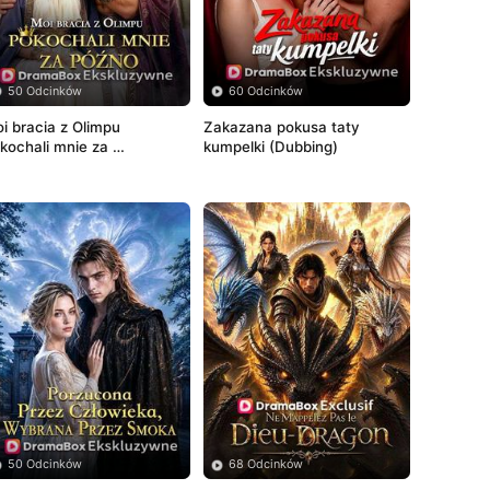
50 Odcinków
60 Odcinków
i bracia z Olimpu 
Zakazana pokusa taty 
kochali mnie za 
kumpelki (Dubbing)
źno(Dubbing)
50 Odcinków
68 Odcinków