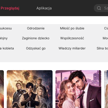
Przeglądaj
Aplikacja
 sukcesu
Odrodzenie
Miłość po ślubie
Ci
Wojny
Zaginione dziecko
Współczesność
Mo
a kobieta
Odzyskać go
Władczy miliarder
Silna b