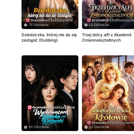
70 Odcinków
53 Odcinków
Dziedziczka, której nie da się 
Trzej dzicy alfi z Akademii 
zastąpić (Dubbing) 
Zmiennokształtnych
60 Odcinków
52 Odcinków