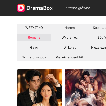
Strona główna
WSZYSTKO
Harem
Kobieta
Romans
Wybraniec
Bóg 
Gang
Wilkołak
Niezależn
Nocna przygoda
Geheime Identität