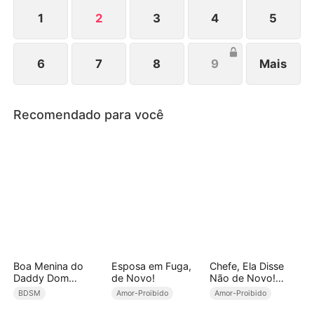
amor e oferece tudo para que ela suba ao topo. Em
meio à dor e superações, os três renascem.
1
2
3
4
5
6
7
8
9
Mais
Recomendado para você
Boa Menina do
Esposa em Fuga,
Chefe, Ela Disse
Daddy Dom
de Novo!
Não de Novo!
(Dublado)
(Dublado)
BDSM
Amor-Proibido
Amor-Proibido