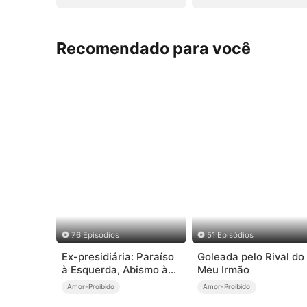
Recomendado para você
76 Episódios
51 Episódios
Ex-presidiária: Paraíso
Goleada pelo Rival do
à Esquerda, Abismo à
Meu Irmão
Direita
Amor-Proibido
Amor-Proibido