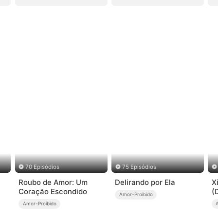
70 Episódios
75 Episódios
Roubo de Amor: Um
Delirando por Ela
X
Coração Escondido
(
Amor-Proibido
Amor-Proibido