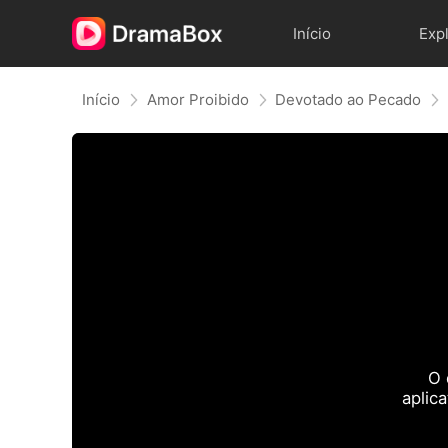
Início
Exp
Início
Amor Proibido
Devotado ao Pecado
O 
aplic