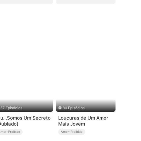
57 Episódios
80 Episódios
iu...Somos Um Secreto
Loucuras de Um Amor
Dublado)
Mais Jovem
Amor-Proibido
Amor-Proibido