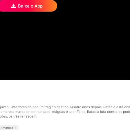
Baixe o App
uvenil interrompido por um trágico destino. Quatro anos depois, Rafaela está c
amoroso marcado por lealdade, mágoas e sacrifícios, Rafaela luta contra os poder
ções, os três renascem.
o Amoroso