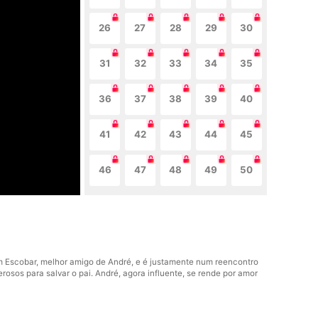
26
27
28
29
30
31
32
33
34
35
36
37
38
39
40
41
42
43
44
45
46
47
48
49
50
om Escobar, melhor amigo de André, e é justamente num reencontro
osos para salvar o pai. André, agora influente, se rende por amor