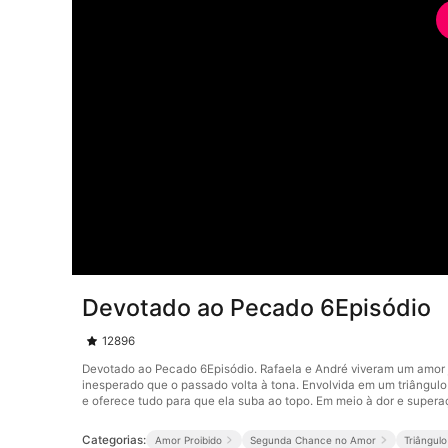
Devotado ao Pecado 6Episódio
12896
Devotado ao Pecado 6Episódio. Rafaela e André viveram um amor j
inesperado que o passado volta à tona. Envolvida em um triângulo 
e oferece tudo para que ela suba ao topo. Em meio à dor e supera
Categorias:
Amor Proibido
Segunda Chance no Amor
Triângul