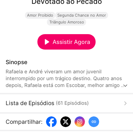
Devotado ao Pecado
Amor Proibido
Segunda Chance no Amor
Triângulo Amoroso
Assistir Agora
Sinopse
Rafaela e André viveram um amor juvenil
interrompido por um trágico destino. Quatro anos
depois, Rafaela está com Escobar, melhor amigo de
André, e é justamente num reencontro inesperado
que o passado volta à tona. Envolvida em um
Lista de Episódios
(
61
Episódios
)
triângulo amoroso marcado por lealdade, mágoas e
sacrifícios, Rafaela luta contra os poderosos para
salvar o pai. André, agora influente, se rende por
Compartilhar
:
amor e oferece tudo para que ela suba ao topo. Em
meio à dor e superações, os três renascem.