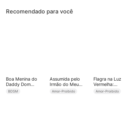
Recomendado para você
Boa Menina do
Assumida pelo
Flagra na Luz
Daddy Dom
Irmão do Meu
Vermelha:
(Dublado)
Marido
Envolvimento
BDSM
Amor-Proibido
Amor-Proibido
Perigoso