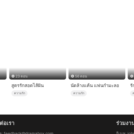
23 ตอน
56 ตอน
สูตรรักสอดไส้ฝัน
นัดล้างแค้น แฟนกำมะลอ
ร
ความรัก
ความรัก
ต่อเรา
ร่วมงา
ล
:
feedback@dramabox.com
อีเมล
:
jo