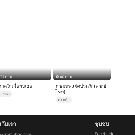
74 ตอน
99 ตอน
ักสดใสเมื่อพบเธอ
กามเทพแฝดป่วนรัก(พากย์
ไทย)
ความรัก
ความรัก
นกับเรา
ชุมชน
Facebook
b@dramabox.com