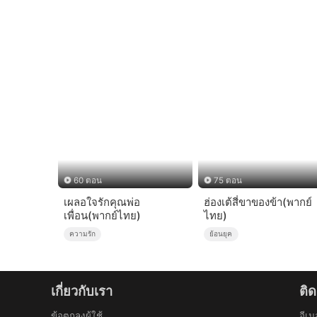
60 ตอน
75 ตอน
เผลอใจรักคุณพ่อ
ฮ่องเต้สี่ขาของข้า(พากย์
เพื่อน(พากย์ไทย)
ไทย)
ความรัก
ย้อนยุค
เกี่ยวกับเรา
ติด
ข้อตกลงผู้ใช้
อีเม