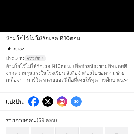
ห้ามใจไว้ไม่ให้รักเธอ ที่10ตอน
30182
ประเภท:
ความรัก
ห้ามใจไว้ไม่ให้รักเธอ ที่10ตอน. เพื่อช่วยน้องชายที่หมดสติ
จากความรุนแรงในโรงเรียน ลิเดียจำต้องไปขอความช่วย
เหลือจาก มาร์วิน ทนายยอดฝีมือที่เคยให้ทุนการศึกษาเธอ
เรียนหนังสือ ทั้งสองคนมีความสัมพันธ์กันโดยไม่ตั้งใจ จน
กลายเป็นจุดเริ่มต้นของความรักต้องห้ามที่เต็มไปด้วย แรง
ปรารถนา การใช้ประโยชน์และการชดใช้ มาร์วินที่
แบ่งปัน
:
ภายนอกดูเย็นชาและพูดจาเชือดเฉือน แต่ลับหลังกลับเป็น
ผู้ที่คอยสนับสนุนลิเดียมาตลอดหลายปี เขาช่วยเธอจาก
รายการตอน
(
59
ตอน
)
อิทธิพลของตระกูลอัครนันท์ และช่วยให้เธอพ้นจากวิกฤติ
ครั้งแล้วครั้งเล่า