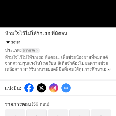
ห้ามใจไว้ไม่ให้รักเธอ ที่8ตอน
30181
ประเภท:
ความรัก
ห้ามใจไว้ไม่ให้รักเธอ ที่8ตอน. เพื่อช่วยน้องชายที่หมดสติ
จากความรุนแรงในโรงเรียน ลิเดียจำต้องไปขอความช่วย
เหลือจาก มาร์วิน ทนายยอดฝีมือที่เคยให้ทุนการศึกษาเธอ
เรียนหนังสือ ทั้งสองคนมีความสัมพันธ์กันโดยไม่ตั้งใจ จน
กลายเป็นจุดเริ่มต้นของความรักต้องห้ามที่เต็มไปด้วย แรง
ปรารถนา การใช้ประโยชน์และการชดใช้ มาร์วินที่
แบ่งปัน
:
ภายนอกดูเย็นชาและพูดจาเชือดเฉือน แต่ลับหลังกลับเป็น
ผู้ที่คอยสนับสนุนลิเดียมาตลอดหลายปี เขาช่วยเธอจาก
รายการตอน
(
59
ตอน
)
อิทธิพลของตระกูลอัครนันท์ และช่วยให้เธอพ้นจากวิกฤติ
ครั้งแล้วครั้งเล่า