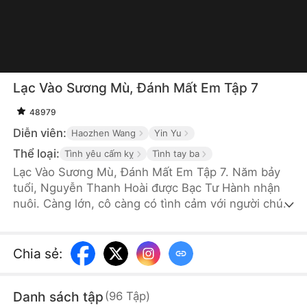
Lạc Vào Sương Mù, Đánh Mất Em Tập 7
48979
Diễn viên:
Haozhen Wang
Yin Yu
Thể loại:
Tình yêu cấm kỵ
Tình tay ba
Lạc Vào Sương Mù, Đánh Mất Em Tập 7. Năm bảy
tuổi, Nguyễn Thanh Hoài được Bạc Tư Hành nhận
nuôi. Càng lớn, cô càng có tình cảm với người chú
hơn mình mười tuổi này, và hàng năm cô đều thổ lộ
lòng mình. Để chấm dứt chuyện này, Bạc Tư Hành
tìm bạn gái, nhưng anh không dối được lòng mình.
Chia sẻ
:
Một đêm say, hai người phát sinh quan hệ. Bạc Tư
Hành không nhớ gì, còn nghi ngờ cô có thai với
Danh sách tập
(
96
Tập
)
người khác. Nguyễn Thanh Hoài đau khổ bỏ đi. Khi