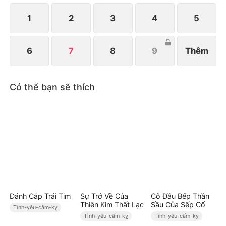
biết sự thật, liệu Bạc Tư Hành có đủ dũng khí đối
diện với tình cảm thật sự của mình?
1
2
3
4
5
6
7
8
9
Thêm
Có thể bạn sẽ thích
Đánh Cắp Trái Tim
Sự Trở Về Của
Cô Đầu Bếp Thần
Thiên Kim Thất Lạc
Sầu Của Sếp Cố
Tình-yêu-cấm-kỵ
Tình-yêu-cấm-kỵ
Tình-yêu-cấm-kỵ