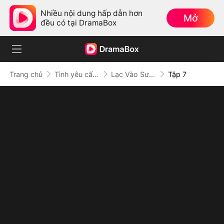
Nhiều nội dung hấp dẫn hơn
Mở
đều có tại DramaBox
Trang chủ
Tình yêu cấm kỵ
Lạc Vào Sương Mù, Đánh Mất Em
Tập 7