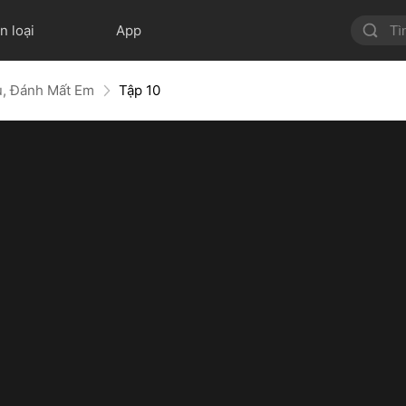
n loại
App
ù, Đánh Mất Em
Tập 10