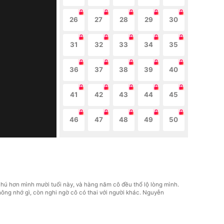
26
27
28
29
30
31
32
33
34
35
36
37
38
39
40
41
42
43
44
45
46
47
48
49
50
ú hơn mình mười tuổi này, và hàng năm cô đều thổ lộ lòng mình.
ông nhớ gì, còn nghi ngờ cô có thai với người khác. Nguyễn