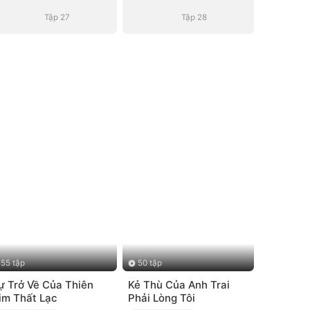
Tập 27
Tập 28
55 tập
50 tập
ự Trở Về Của Thiên
Kẻ Thù Của Anh Trai
im Thất Lạc
Phải Lòng Tôi