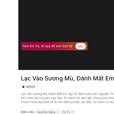
Mở
Xem thử 15s, tải app để xem trọn bộ
Lạc Vào Sương Mù, Đánh Mất Em
49009
Lạc Vào Sương Mù, Đánh Mất Em Tập 10. Năm bảy tuổi, Nguyễn Than
Để chấm dứt chuyện này, Bạc Tư Hành tìm bạn gái, nhưng anh khôn
Thanh Hoài đau khổ bỏ đi. Khi biết sự thật, liệu Bạc Tư Hành có đủ
Diễn viên:
Haozhen Wang
Yin Yu