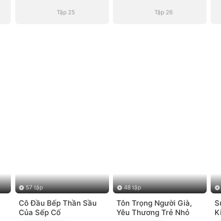
Tập 25
Tập 26
57 tập
48 tập
Cô Đầu Bếp Thần Sầu
Tôn Trọng Người Già,
S
Của Sếp Cố
Yêu Thương Trẻ Nhỏ
K