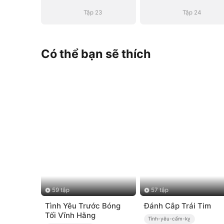
Tập 23
Tập 24
Có thể bạn sẽ thích
59 tập
57 tập
Tình Yêu Trước Bóng
Đánh Cắp Trái Tim
Tối Vĩnh Hằng
Tình-yêu-cấm-kỵ