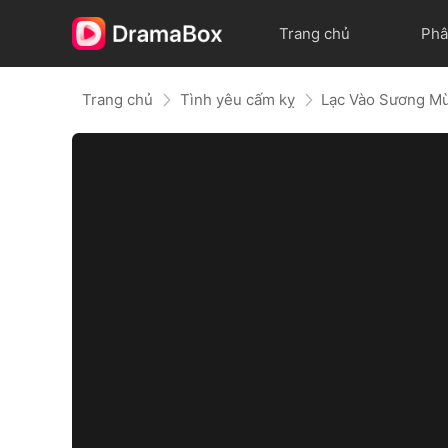
Trang chủ
Phâ
Trang chủ
Tình yêu cấm kỵ
Lạc Vào Sương M