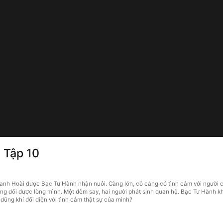
 Tập 10
h Hoài được Bạc Tư Hành nhận nuôi. Càng lớn, cô càng có tình cảm với người ch
g dối được lòng mình. Một đêm say, hai người phát sinh quan hệ. Bạc Tư Hành kh
 dũng khí đối diện với tình cảm thật sự của mình?