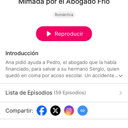
Mimada por el Abogado Frío
Romántica
Reproducir
Introducción
Ana pidió ayuda a Pedro, el abogado que la había
financiado, para salvar a su hermano Sergio, quien
quedó en coma por acoso escolar. Un accidente
entre ellos desató una relación llena de deseo,
secretos y redención. Pedro parecía frío, pero
Lista de Episodios
(
59
Episodios
)
llevaba años ayudando a Ana en secreto. A pesar
del poder de la familia Cabello, siempre la protegió.
Compartir
: