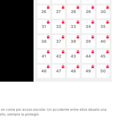
26
27
28
29
30
31
32
33
34
35
36
37
38
39
40
41
42
43
44
45
46
47
48
49
50
ó en coma por acoso escolar. Un accidente entre ellos desató una
llo, siempre la protegió.