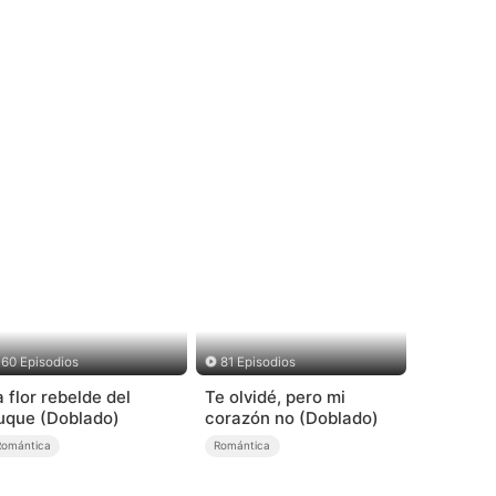
60 Episodios
81 Episodios
a flor rebelde del
Te olvidé, pero mi
uque (Doblado)
corazón no (Doblado)
Romántica
Romántica