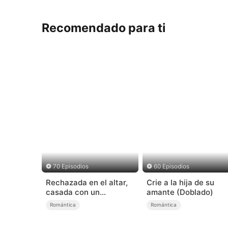
Recomendado para ti
70 Episodios
60 Episodios
Rechazada en el altar,
Crie a la hija de su
casada con un
amante (Doblado)
millonario
Romántica
Romántica