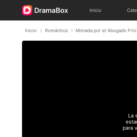
Inicio
Cate
Inicio
Romántica
Mimada por el Abogado Frío
La 
esta
para 