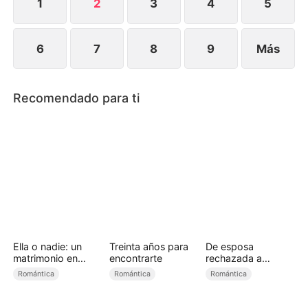
1
2
3
4
5
6
7
8
9
Más
Recomendado para ti
Ella o nadie: un
Treinta años para
De esposa
matrimonio en
encontrarte
rechazada a
peligro (Doblado)
princesa licántropa
Romántica
Romántica
Romántica
(Doblado)