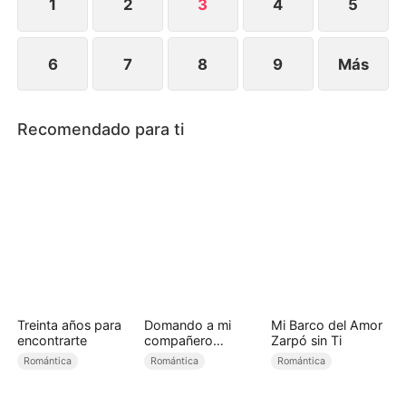
1
2
3
4
5
6
7
8
9
Más
Recomendado para ti
Treinta años para
Domando a mi
Mi Barco del Amor
encontrarte
compañero
Zarpó sin Ti
rebelde（Doblado)
Romántica
Romántica
Romántica