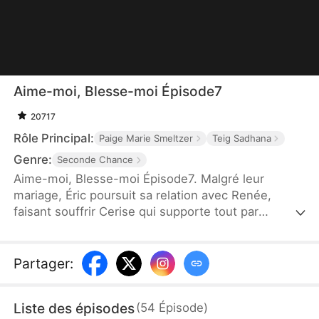
Aime-moi, Blesse-moi Épisode7
20717
Rôle Principal:
Paige Marie Smeltzer
Teig Sadhana
Genre:
Seconde Chance
Aime-moi, Blesse-moi Épisode7. Malgré leur
mariage, Éric poursuit sa relation avec Renée,
faisant souffrir Cerise qui supporte tout par
culpabilité et par amour. Une nouvelle grossesse
n'y change rien, Éric persiste dans son indifférence
et continue à la blesser. Après la perte de leur
Partager
:
enfant, Cerise prend enfin la décision de divorcer.
Liste des épisodes
(
54
Épisode
)