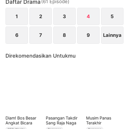
Daftar Drama
(
61
Episode
)
mencintai Laura berusaha mencari dia tanpa tahu
bahwa Laura ternyata mengandung darah
dagingnya sendiri. Akankah cinta mereka kembali
1
2
3
4
5
bersatu?
6
7
8
9
Lainnya
Direkomendasikan Untukmu
Diam! Bos Besar
Pasangan Takdir
Musim Panas
Angkat Bicara
Sang Raja Naga
Terakhir