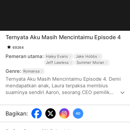
Ternyata Aku Masih Mencintaimu Episode 4
69264
Pemeran utama:
Haley Evans
Jake Hobbs
Jeff Lawless
Summer Moran
Genre:
Romansa
Ternyata Aku Masih Mencintaimu Episode 4. Demi
mendapatkan anak, Laura terpaksa membius
suaminya sendiri Aaron, seorang CEO pemilik
maskapai penerbangan. Saat Laura mendapati
dirinya hamil dan ingin memberitahu Aaron, dia
mendapati Aaron bersama seorang pramugari.
Bagikan
:
Marah karena merasa dikhianati, Laura meminta
cerai dan kabur. Sementara Aaron yang masih