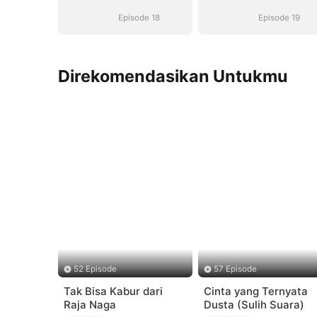
Mencintaimu
Mencintaimu
Episode 18
Episode 19
Direkomendasikan Untukmu
52 Episode
57 Episode
Tak Bisa Kabur dari
Cinta yang Ternyata
Raja Naga
Dusta (Sulih Suara)