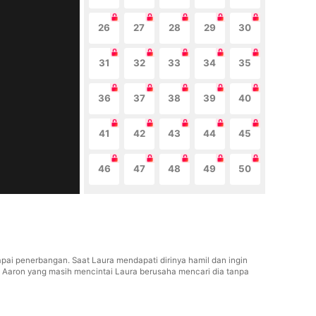
26
27
28
29
30
31
32
33
34
35
36
37
38
39
40
41
42
43
44
45
46
47
48
49
50
ai penerbangan. Saat Laura mendapati dirinya hamil dan ingin
 Aaron yang masih mencintai Laura berusaha mencari dia tanpa