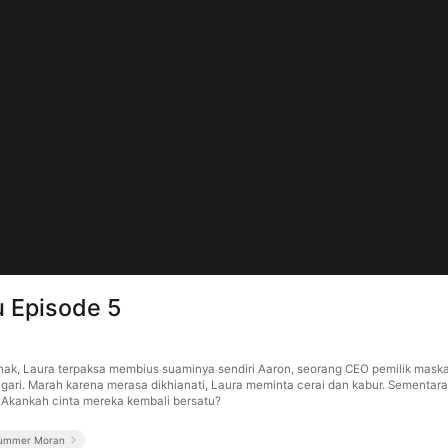
 Episode 5
k, Laura terpaksa membius suaminya sendiri Aaron, seorang CEO pemilik maskap
ri. Marah karena merasa dikhianati, Laura meminta cerai dan kabur. Sementara
 Akankah cinta mereka kembali bersatu?
ummer Moran