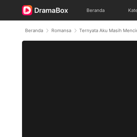
Beranda
Kat
Beranda
Romansa
Ternyata Aku Masih Menci