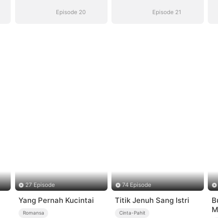
Mencintaimu
Mencintaimu
Episode 20
Episode 21
27 Episode
74 Episode
Yang Pernah Kucintai
Titik Jenuh Sang Istri
B
M
Romansa
Cinta-Pahit