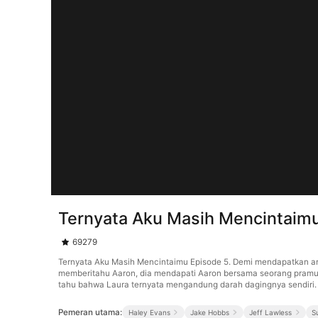
Ternyata Aku Masih Mencintaimu
69279
Ternyata Aku Masih Mencintaimu Episode 5. Demi mendapatkan ana
memberitahu Aaron, dia mendapati Aaron bersama seorang pramuga
tahu bahwa Laura ternyata mengandung darah dagingnya sendiri.
Pemeran utama:
Haley Evans
Jake Hobbs
Jeff Lawless
S