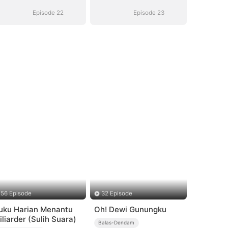
Mencintaimu
Mencintaimu
Episode 22
Episode 23
56 Episode
32 Episode
uku Harian Menantu
Oh! Dewi Gunungku
iliarder (Sulih Suara)
Balas-Dendam