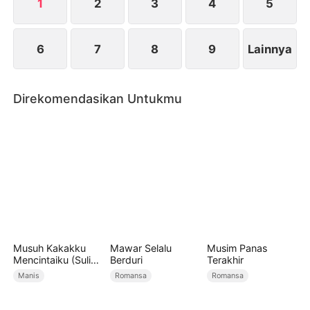
1
2
3
4
5
6
7
8
9
Lainnya
Direkomendasikan Untukmu
Musuh Kakakku
Mawar Selalu
Musim Panas
Mencintaiku (Sulih
Berduri
Terakhir
Suara)
Manis
Romansa
Romansa